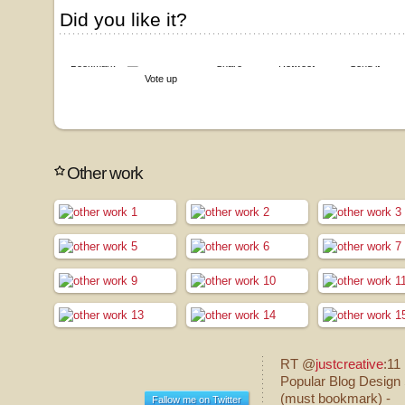
Did you like it?
Bookmark
Share
Retweet
Send it
Vote up
Other work
RT @
justcreative
:11
Popular Blog Design 
(must bookmark) -
Fallow me on Twitter