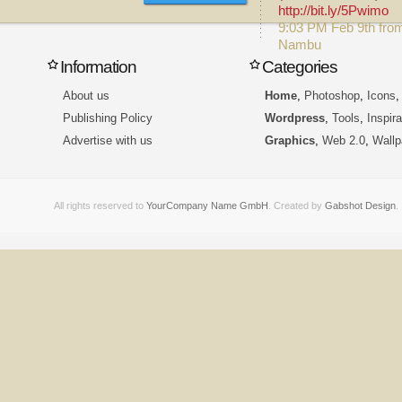
http://bit.ly/5Pwimo
9:03 PM Feb 9th fro
Nambu
Information
Categories
About us
Home
,
Photoshop
,
Icons
Publishing Policy
Wordpress
,
Tools
,
Inspira
Advertise with us
Graphics
,
Web 2.0
,
Wallp
All rights reserved to
YourCompany Name GmbH
. Created by
Gabshot Design
.