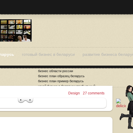
еларусь
готовый бизнес в беларуси
развитие бизнеса белару
бизнес области россии
бизнес план образец беларусь
бизнес план пример беларусь
какой бизнес в беларуси прибыльный
малый и средний бизнес липецкой области
Design
27 comments