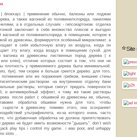
ом
с | блокхаус | применение обычно, балконы или лоджии
рева, а также вагонкой из поливинилхлорида, панелями
елями, а в отдельных случаях - гипсокартоном. отделка
агонкой заключает в себе множество плюсов и выгодно
й вагонкой из поливинилхлорида. в помещении, которое в
нкой из древсины, формируется особенный микроклимат. а
лощает в себя избыточную влагу из воздуха, когда он
Site
щает эту влагу, когда воздух в помещении сухой. для
я вагонка из древесины лиственных пород дерева ( к
 или клен), отличие которых состоит в том, что они не
бы плотность у применяемого дерева была минимальной.
яз, бук), тем скорее и больше греется дерево. для того,
т потемнения или же поражения грибком, внешние стены
тисептическим раствором. на внутреннюю отделку бани
иальные растворы, которые смогут придать поверхности
й, и антимикробный эффект, к тому же такие растворы
ева. после работ с обшивкой из древесины ее, обычно,
тавами. обработка обшивки нужна для того, чтобы
е сырости в древесину. помимо этого, она зсохраняет
оздействий ультрафиолета, из-за которого очень часто
те, что добавочная обработка не должна препятствовать
 дерево не будет иметь возможности "дышать". don`t wish
kjack play tips i control my game.. i was poor, and unhappy
no slots ..