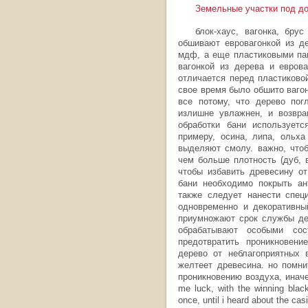
Земельные участки под д
блок-хаус, вагонка, бру
обшивают евровагонкой из де
мдф, а еще пластиковыми пан
вагонкой из дерева и евров
отличается перед пластиково
свое время было обшито ваго
все потому, что дерево пог
излишне увлажнен, и возвра
обработки бани используетс
примеру, осина, липа, ольха
выделяют смолу. важно, что
чем больше плотность (дуб, в
чтобы избавить древесину о
бани необходимо покрыть ан
также следует нанести спец
одновременно и декоративны
приумножают срок службы дер
обрабатывают особыми сос
предотвратить проникновени
дерево от неблагоприятных в
желтеет древесина. но помни
проникновению воздуха, иначе
me luck, with the winning blac
once, until i heard about the casi