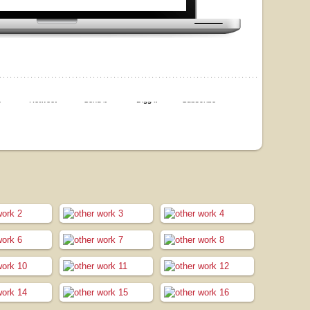
e
Retweet
Send it
Digg it
Subscribe