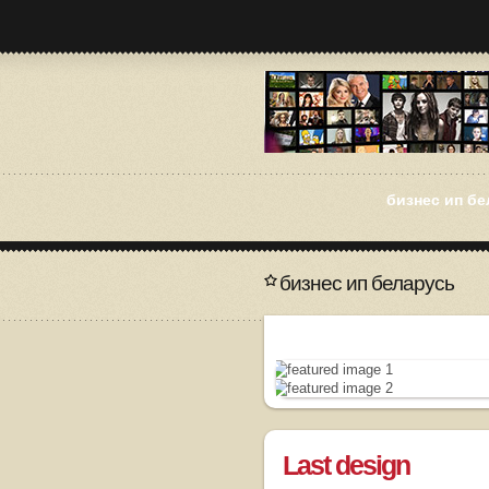
бизнес ип б
бизнес ип беларусь
Last design