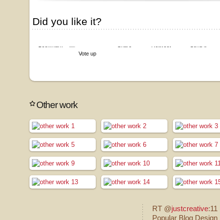
Did you like it?
Bookmark
Share
Retweet
Send it
Vote up
Other work
RT @
justcreative
:11
Popular Blog Design 