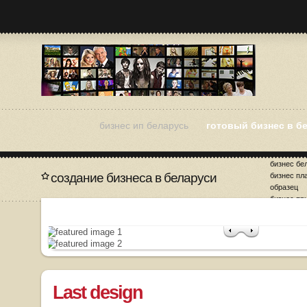
бизнес ип беларусь
готовый бизнес в б
бизнес бе
создание бизнеса в беларуси
бизнес пл
образец
бизнес пр
бизнес ре
волгоград
Last design