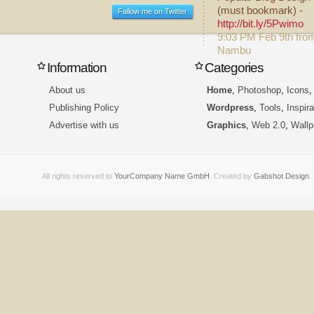
(must bookmark) -
Fallow me on Twitter
http://bit.ly/5Pwimo
9:03 PM Feb 9th fro
Nambu
Information
Categories
About us
Home
,
Photoshop
,
Icons
Publishing Policy
Wordpress
,
Tools
,
Inspira
Advertise with us
Graphics
,
Web 2.0
,
Wallp
All rights reserved to
YourCompany Name GmbH
. Created by
Gabshot Design
.